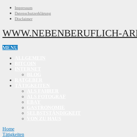
Impressum
Datenschutzerklärung
Disclaimer
WWW.NEBENBERUFLICH-AR
MENU
ALLGEMEIN
BITCOIN
INTERNET
BLOG
RATGEBER
TÄTIGKEITEN
ALS FAHRER
ALS FOTOGRAF
EBAY
GASTRONOMIE
SELBSTSTÄNDIGKEIT
VON ZU HAUS
Home
Tätigkeiten