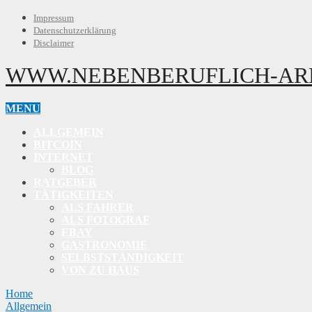
Impressum
Datenschutzerklärung
Disclaimer
WWW.NEBENBERUFLICH-AR
MENU
ALLGEMEIN
BITCOIN
INTERNET
BLOG
RATGEBER
TÄTIGKEITEN
ALS FAHRER
ALS FOTOGRAF
EBAY
GASTRONOMIE
SELBSTSTÄNDIGKEIT
VON ZU HAUS
Home
Allgemein