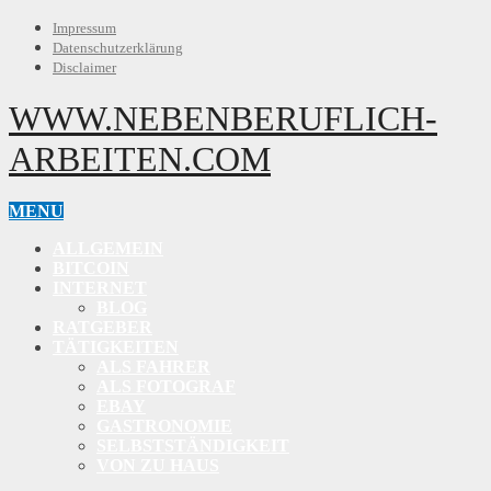
Impressum
Datenschutzerklärung
Disclaimer
WWW.NEBENBERUFLICH-
ARBEITEN.COM
MENU
ALLGEMEIN
BITCOIN
INTERNET
BLOG
RATGEBER
TÄTIGKEITEN
ALS FAHRER
ALS FOTOGRAF
EBAY
GASTRONOMIE
SELBSTSTÄNDIGKEIT
VON ZU HAUS