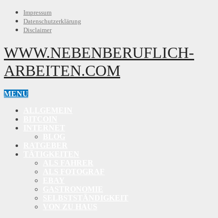
Impressum
Datenschutzerklärung
Disclaimer
WWW.NEBENBERUFLICH-
ARBEITEN.COM
MENU
ALLGEMEIN
BITCOIN
INTERNET
BLOG
RATGEBER
TÄTIGKEITEN
ALS FAHRER
ALS FOTOGRAF
EBAY
GASTRONOMIE
SELBSTSTÄNDIGKEIT
VON ZU HAUS