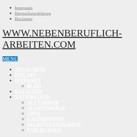
Impressum
Datenschutzerklärung
Disclaimer
WWW.NEBENBERUFLICH-
ARBEITEN.COM
MENU
ALLGEMEIN
BITCOIN
INTERNET
BLOG
RATGEBER
TÄTIGKEITEN
ALS FAHRER
ALS FOTOGRAF
EBAY
GASTRONOMIE
SELBSTSTÄNDIGKEIT
VON ZU HAUS