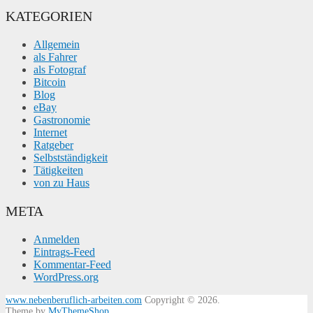
KATEGORIEN
Allgemein
als Fahrer
als Fotograf
Bitcoin
Blog
eBay
Gastronomie
Internet
Ratgeber
Selbstständigkeit
Tätigkeiten
von zu Haus
META
Anmelden
Eintrags-Feed
Kommentar-Feed
WordPress.org
www.nebenberuflich-arbeiten.com
Copyright © 2026.
Theme by
MyThemeShop