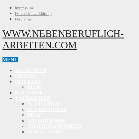
Impressum
Datenschutzerklärung
Disclaimer
WWW.NEBENBERUFLICH-
ARBEITEN.COM
MENU
ALLGEMEIN
BITCOIN
INTERNET
BLOG
RATGEBER
TÄTIGKEITEN
ALS FAHRER
ALS FOTOGRAF
EBAY
GASTRONOMIE
SELBSTSTÄNDIGKEIT
VON ZU HAUS